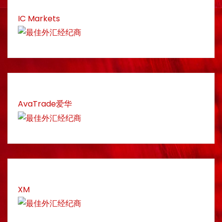
IC Markets
AvaTrade爱华
XM