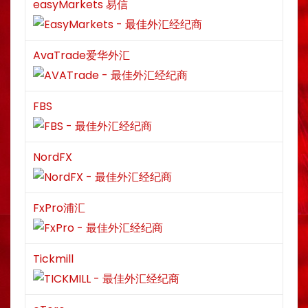
easyMarkets 易信
AvaTrade爱华外汇
FBS
NordFX
FxPro浦汇
Tickmill