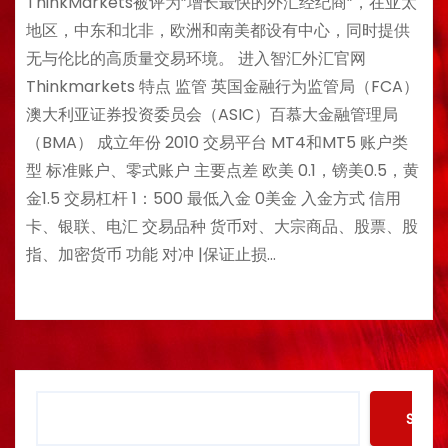
ThinkMarkets被评为”增长最快的外汇经纪商”，在亚太
地区，中东和北非，欧洲和南美都设有中心，同时提供
无与伦比的高质量交易环境。 进入智汇外汇官网
Thinkmarkets 特点 监管 英国金融行为监管局（FCA）
澳大利亚证券投资委员会（ASIC）百慕大金融管理局
（BMA） 成立年份 2010 交易平台 MT4和MT5 账户类
型 标准账户、零式账户 主要点差 欧美 0.1，镑美0.5，黄
金1.5 交易杠杆 1：500 最低入金 0美金 入金方式 信用
卡、银联、电汇 交易品种 货币对、大宗商品、股票、股
指、加密货币 功能 对冲 |保证止损…
S
Searc
e