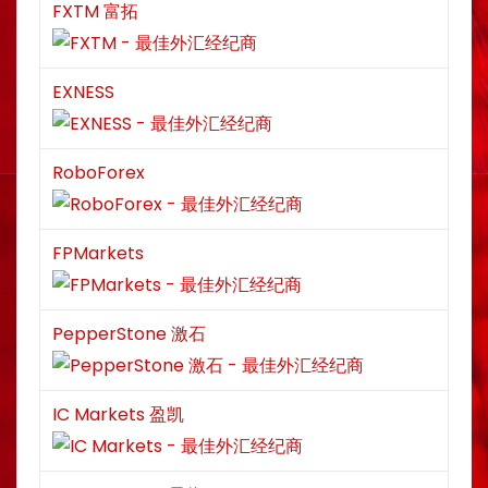
FXTM 富拓
EXNESS
RoboForex
FPMarkets
PepperStone 激石
IC Markets 盈凯