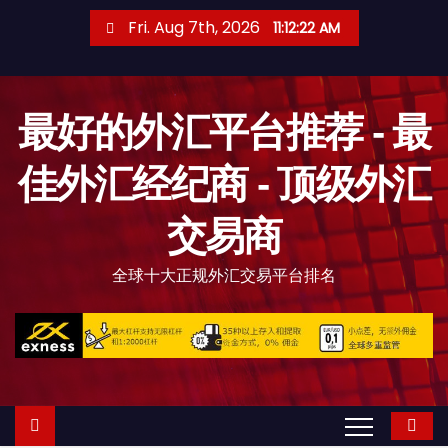
S
Fri. Aug 7th, 2026
11:12:23 AM
k
i
p
最好的外汇平台推荐 - 最
t
o
佳外汇经纪商 - 顶级外汇
c
o
交易商
n
t
全球十大正规外汇交易平台排名
e
n
t