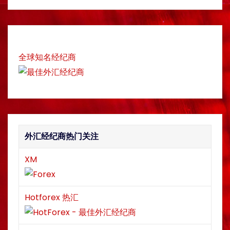
a
r
c
h
全球知名经纪商
外汇经纪商热门关注
XM
Hotforex 热汇