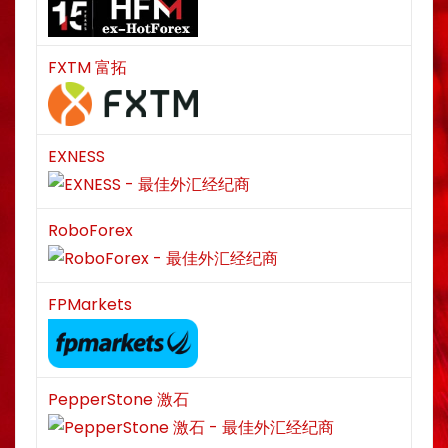
FXTM 富拓
EXNESS
RoboForex
FPMarkets
PepperStone 激石