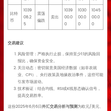
1039
1039
1030
1045
比特
震荡
08.2
卖出
00.0
00.0
00.0
币
偏跌
5
0
0
0
交易建议
风险管理：严格执行止损，保持至少1:1的风险回
报比，确保资金安全。
关注动态：密切留意美国经济数据（如非农就
业、CPI）、央行政策及地缘政治事件，这些可能
引发市场波动。
技术验证：结合均线、RSI或K线形态确认信号，
提高交易胜率。
这份2025年6月6日
外汇交易分析与预测
为欧元/美元、