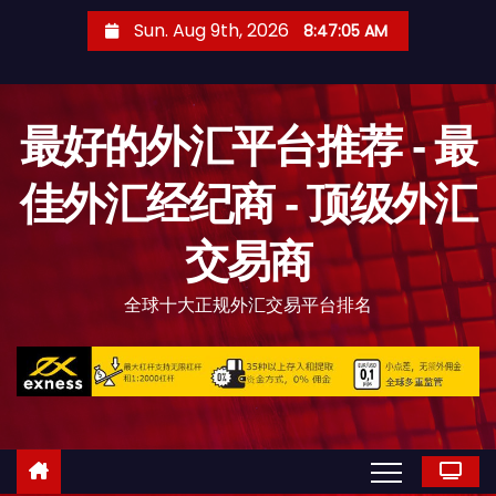
S
Sun. Aug 9th, 2026
8:47:06 AM
k
i
p
最好的外汇平台推荐 - 最
t
o
佳外汇经纪商 - 顶级外汇
c
o
交易商
n
t
全球十大正规外汇交易平台排名
e
n
t