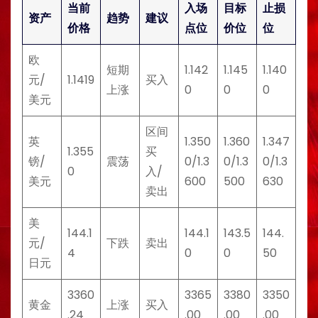
当前
入场
目标
止损
资产
趋势
建议
价格
点位
价位
位
欧
短期
1.142
1.145
1.140
元/
1.1419
买入
上涨
0
0
0
美元
区间
英
1.350
1.360
1.347
1.355
买
镑/
震荡
0/1.3
0/1.3
0/1.3
0
入/
美元
600
500
630
卖出
美
144.1
144.1
143.5
144.
元/
下跌
卖出
4
0
0
50
日元
3360
3365
3380
3350
黄金
上涨
买入
.24
.00
.00
.00