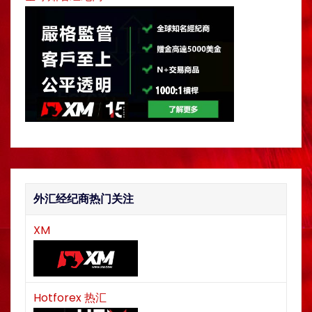
a
t
i
o
n
外汇经纪商热门关注
XM
Hotforex 热汇