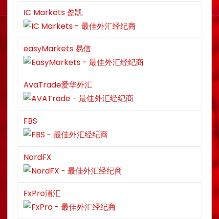
IC Markets 盈凯
easyMarkets 易信
AvaTrade爱华外汇
FBS
NordFX
FxPro浦汇