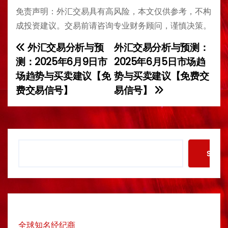
免责声明：外汇交易具有高风险，本文仅供参考，不构
成投资建议。交易前请咨询专业财务顾问，谨慎决策。
外汇交易分析与预
外汇交易分析与预测：
P
测：2025年6月9日市
2025年6月5日市场趋
o
场趋势与买卖建议【免
势与买卖建议【免费交
费交易信号】
易信号】
s
t
n
S
Searc
a
e
a
v
r
c
i
h
g
全球知名经纪商