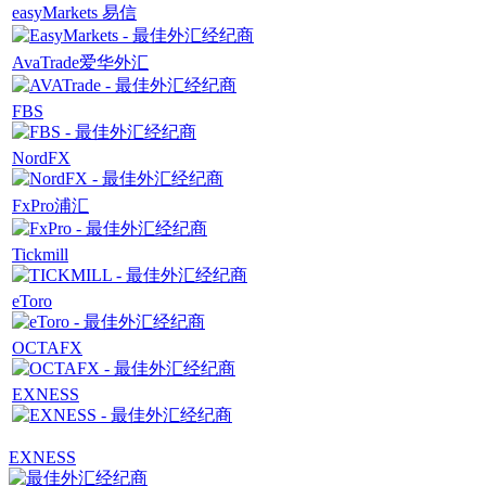
easyMarkets 易信
AvaTrade爱华外汇
FBS
NordFX
FxPro浦汇
Tickmill
eToro
OCTAFX
EXNESS
EXNESS