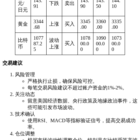
143.
143.
143.
144.
元/
下跌
卖出
91
90
50
10
日元
3344
3345
3360
3335
黄金
上涨
买入
.68
.00
.00
.00
1077
1078
1090
1073
比特
波动
买入
87.2
00.0
00.0
00.0
币
上涨
5
0
0
0
交易建议
风险管理
严格执行止损，确保风险可控。
每笔交易风险建议不超过账户资金的1%-2%。
关注动态
留意美国经济数据、央行政策及地缘政治事件，这
些可能引发市场波动。
技术确认
使用RSI、MACD等指标验证信号，提高交易成功
率。
仓位调整