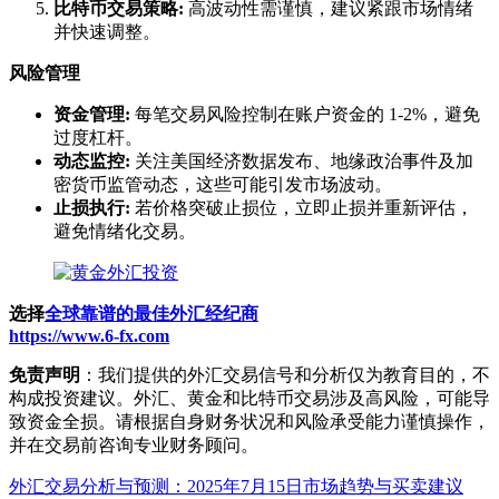
比特币交易策略:
高波动性需谨慎，建议紧跟市场情绪
并快速调整。
风险管理
资金管理:
每笔交易风险控制在账户资金的 1-2%，避免
过度杠杆。
动态监控:
关注美国经济数据发布、地缘政治事件及加
密货币监管动态，这些可能引发市场波动。
止损执行:
若价格突破止损位，立即止损并重新评估，
避免情绪化交易。
选择
全球靠谱的最佳外汇经纪商
https://www.6-fx.com
免责声明
：我们提供的外汇交易信号和分析仅为教育目的，不
构成投资建议。外汇、黄金和比特币交易涉及高风险，可能导
致资金全损。请根据自身财务状况和风险承受能力谨慎操作，
并在交易前咨询专业财务顾问。
Post
外汇交易分析与预测：2025年7月15日市场趋势与买卖建议