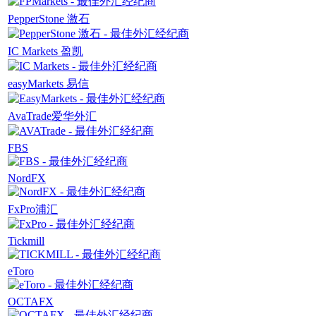
PepperStone 激石
IC Markets 盈凯
easyMarkets 易信
AvaTrade爱华外汇
FBS
NordFX
FxPro浦汇
Tickmill
eToro
OCTAFX