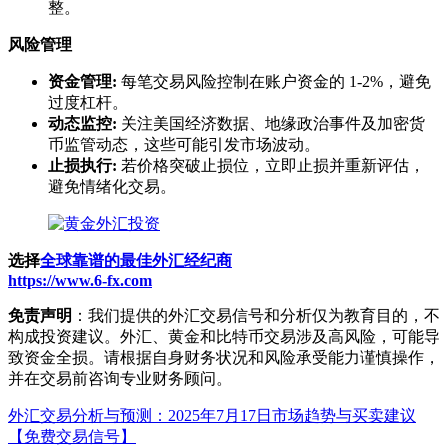
整。
风险管理
资金管理:
每笔交易风险控制在账户资金的 1-2%，避免
过度杠杆。
动态监控:
关注美国经济数据、地缘政治事件及加密货
币监管动态，这些可能引发市场波动。
止损执行:
若价格突破止损位，立即止损并重新评估，
避免情绪化交易。
选择
全球靠谱的最佳外汇经纪商
https://www.6-fx.com
免责声明
：我们提供的外汇交易信号和分析仅为教育目的，不
构成投资建议。外汇、黄金和比特币交易涉及高风险，可能导
致资金全损。请根据自身财务状况和风险承受能力谨慎操作，
并在交易前咨询专业财务顾问。
Post
外汇交易分析与预测：2025年7月17日市场趋势与买卖建议
【免费交易信号】
navigation