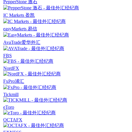
PepperStone 激石
IC Markets 盈凯
easyMarkets 易信
AvaTrade爱华外汇
FBS
NordFX
FxPro浦汇
Tickmill
eToro
OCTAFX