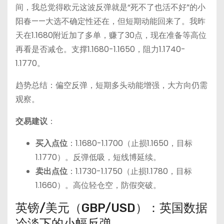
间，我总觉得欧元这波反弹就是“死不了也活不好”的小
阳春——大选不确定性还在，但短期动能回来了。我昨
天在1.1680附近加了多单，赚了30点，现在准备等高位
再看是否减仓。支撑1.1680-1.1650，阻力1.1740-
1.1770。
趋势总结：偏空反弹，短期多头动能增强，大方向仍需
观察。
交易建议
：
买入点位
：1.1680-1.1700（止损1.1650，目标
1.1770）。反弹低吸，短线博延续。
卖出点位
：1.1730-1.1750（止损1.1780，目标
1.1660）。高位轻仓空，防假突破。
英镑/美元（GBP/USD）：英国数据
冷淡下的小幅反弹