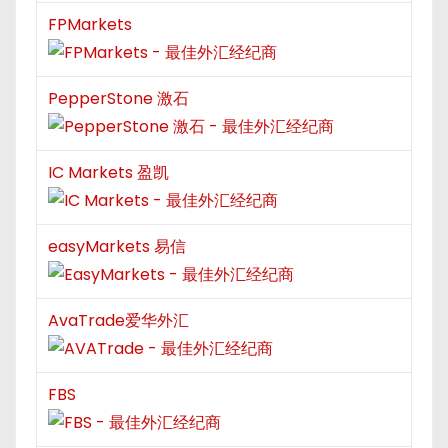
FPMarkets
PepperStone 激石
IC Markets 盈凯
easyMarkets 易信
AvaTrade爱华外汇
FBS