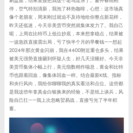
刷盘面，结果直接把我这个老鸟逗乐了。窗外春雨刚
停，空气特别清新，我泡了杯热咖啡，心想：这市场真
像个老朋友，周末刚过就迫不及待地给你整点新花样，
昨天还低迷，今天非美货币突然就集体发力了。我自己
呢，上周在比特币上低位抄底，本来想拿稳点，结果被
一波急跌直接震出局，亏了快半个月的早餐钱——想起
2024年那次黄金闪崩，我在4400附近重仓多头，结果
被美元强势直接砸到怀疑人生，好几天没睡好。今天非
美货币集体小幅上行，美元指数稍作喘息，黄金和比特
币也跟着回血，像集体回血一样。结合最新K线、指标
和央行风向，我给你聊聊我的真实看法和点位。这些都
是我这些年拿真金白银换来的经验，不是纸上谈兵，风
险自己扛——我上次忽略贸易战，直接亏光了半年积
蓄。