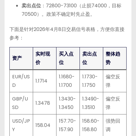
卖出点位
：72800-73100（止损74000，目标
70500）。政策不确定时先止盈。
下面是针对2026年4月8日交易信号表格，方便你直接
参考：
实时现
买入点
卖出点
整体趋
资产
价
位
位
势
EUR/US
1.1680-
1.1730-
偏空反
1.1714
D
1.1700
1.1750
弹
GBP/U
1.3430-
1.3490-
偏空反
1.3478
SD
1.3450
1.3510
弹
USD/JP
157.70-
158.60-
强势回
158.04
Y
157.90
158.80
调