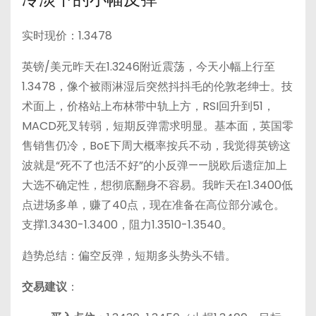
实时现价：1.3478
英镑/美元昨天在1.3246附近震荡，今天小幅上行至
1.3478，像个被雨淋湿后突然抖抖毛的伦敦老绅士。技
术面上，价格站上布林带中轨上方，RSI回升到51，
MACD死叉转弱，短期反弹需求明显。基本面，英国零
售销售仍冷，BoE下周大概率按兵不动，我觉得英镑这
波就是“死不了也活不好”的小反弹——脱欧后遗症加上
大选不确定性，想彻底翻身不容易。我昨天在1.3400低
点进场多单，赚了40点，现在准备在高位部分减仓。
支撑1.3430-1.3400，阻力1.3510-1.3540。
趋势总结：偏空反弹，短期多头势头不错。
交易建议
：