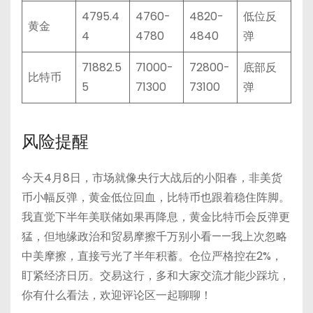
4795.4
4760-
4820-
低位反
黄金
4
4780
4840
弹
71882.5
71000-
72800-
底部反
比特币
5
71300
73100
弹
风险提醒
今天4月8日，市场就像央行大战后的小阳春，非美货
币小幅反弹，黄金低位回血，比特币也跟着稳住阵脚。
我直觉下半年美联储如果再降息，黄金比特币会反弹更
猛，但地缘政治和贸易摩擦千万别小看——我上次忽略
中美摩擦，直接亏光了半年积蓄。仓位严格控在2%，
盯紧经济日历。交易这行，多和大家交流才能少踩坑，
你有什么看法，欢迎评论区一起聊聊！