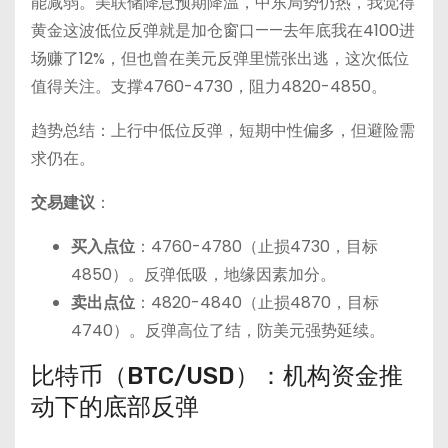
能减弱。美联储降息预期降温，中东局势仍热，我觉得
黄金这波低位反弹就是加仓窗口——去年底我在4100进
场赚了12%，但也曾在美元反弹里慌张出逃，这次低位
值得关注。支撑4760-4730，阻力4820-4850。
趋势总结：上行中低位反弹，短期中性偏多，但避险需
求仍在。
交易建议
：
买入点位
：4760-4780（止损4730，目标
4850）。反弹低吸，地缘因素加分。
卖出点位
：4820-4840（止损4870，目标
4740）。反弹高位了结，防美元强势延续。
比特币（BTC/USD）：机构资金推
动下的底部反弹