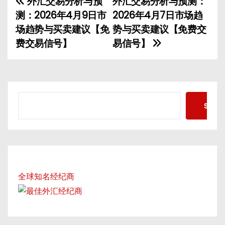
外汇交易分析与预
外汇交易分析与预测：
P
测：2026年4月9日市
2026年4月7日市场趋
o
场趋势与买卖建议【免
势与买卖建议【免费交
费交易信号】
易信号】
s
t
n
S
Searc
a
e
a
v
r
c
i
h
g
全球知名经纪商
a
t