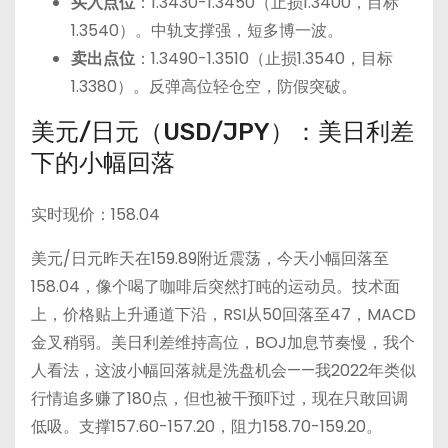
买入点位
：1.3430-1.3450（止损1.3400，目标
1.3540）。中轨支撑强，短多博一波。
卖出点位
：1.3490-1.3510（止损1.3540，目标
1.3380）。反弹高位轻仓空，防假突破。
美元/日元（USD/JPY）：美日利差
下的小幅回落
实时现价：158.04
美元/日元昨天在159.89附近震荡，今天小幅回落至
158.04，像个喝了咖啡后突然打盹的运动员。技术面
上，价格贴上升通道下沿，RSI从50回落至47，MACD
金叉稍弱。美日利差维持高位，BOJ加息节奏慢，我个
人看法，这波小幅回落就是洗盘机会——我2022年类似
行情追多赚了180点，但也被干预吓过，现在只敢回调
低吸。支撑157.60-157.20，阻力158.70-159.20。