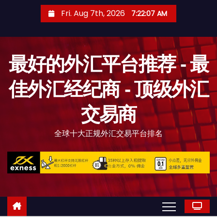
S
Fri. Aug 7th, 2026
7:22:08 AM
k
i
p
最好的外汇平台推荐 - 最
t
o
佳外汇经纪商 - 顶级外汇
c
o
交易商
n
t
全球十大正规外汇交易平台排名
e
n
t