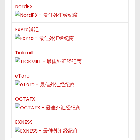
NordFX
FxPro浦汇
Tickmill
eToro
OCTAFX
EXNESS