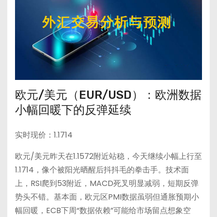
欧元/美元（EUR/USD）：欧洲数据
小幅回暖下的反弹延续
实时现价：1.1714
欧元/美元昨天在1.1572附近站稳，今天继续小幅上行至
1.1714，像个被阳光晒醒后抖抖毛的拳击手。技术面
上，RSI爬到53附近，MACD死叉明显减弱，短期反弹
势头不错。基本面，欧元区PMI数据虽弱但通胀预期小
幅回暖，ECB下周“数据依赖”可能给市场留点想象空