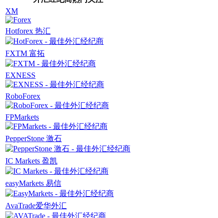
XM
Hotforex 热汇
FXTM 富拓
EXNESS
RoboForex
FPMarkets
PepperStone 激石
IC Markets 盈凯
easyMarkets 易信
AvaTrade爱华外汇