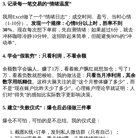
3. 记录每一笔交易的“情绪温度”
我用Excel做了一个“情绪日志”：成交时间、盈亏、当时心情
（1-10分）。
发现一个规律：心情8分以上时，胜率不到
30%
。现在每次想下单前，先自测情绪：如果超过6分，就去
冲杯咖啡冷静10分钟。这招听起来简单，但能避免90%的“冲
动单”。
4. 学会“假装穷”：只看利润，不看余额
余额数字会骗人。赚了1万，看着账户飘红就想加仓；亏了1
万，看着负数就想梭哈。我的做法是：
只看当月净利润，其余
数字用纸糊住
。这样大脑关注的是“这个月整体赚了多少”，而
不是“现在账户比昨天少了多少”。心理账户理论早就证明：人
们对“得失”的感知比实际数字更影响决策。
5. 建立“失败仪式”：爆仓后必须做三件事
爆仓不可怕，可怕的是不总结。我的仪式是：
截图K线+订单，发到私人微信群（只有自己）；