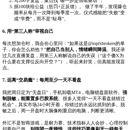
写200字复盘，重点找“哪一步是情绪驱动”；
捐100块给公益（惩罚+正反馈）。 做了半年，发现爆仓
频率从每月一次降到每季度一次。仪式感能把“失败”变
成“学费”，而不是“耻辱”。
6. 用“第三人称”审视自己
每次想加仓时，我会在心里问：“如果这是@topfxbrokers的单
子，你会怎么劝他？”
把自己当别人，情绪瞬间降温
。我还录
过几次直播复盘，用第三人称解说自己的失误（“这个傻X为
什么要在支撑位反向开空？”），听起来好笑，但真能发现盲
点。
7. 远离“交易瘾”：每周至少一天不看盘
我把周日定为“无盘日”，手机卸载MT4，电脑锁盘面软件。
强
制脱敏，能重置多巴胺系统
。很多人觉得“一天不看盘就错过
机会”，其实市场24小时开着，你错过的永远比抓到的多。脱
敏之后，周一开盘时大脑像刚重启的电脑，判断更清晰。
外汇不是智商游戏，是耐力赛。技术指标人人会抄，心理控制
却要自己熬。
别指望一夜顿悟，这些技巧要像刷牙一样每天