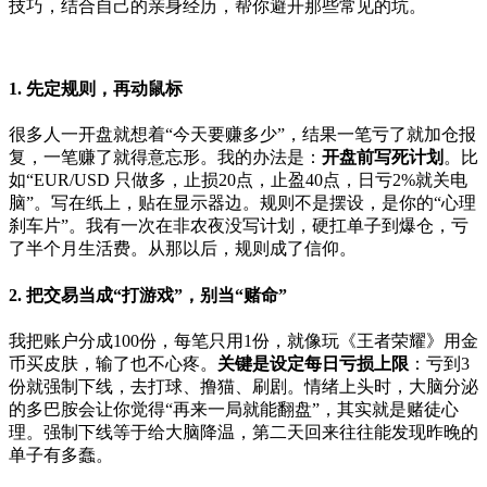
技巧，结合自己的亲身经历，帮你避开那些常见的坑。
1. 先定规则，再动鼠标
很多人一开盘就想着“今天要赚多少”，结果一笔亏了就加仓报
复，一笔赚了就得意忘形。我的办法是：
开盘前写死计划
。比
如“EUR/USD 只做多，止损20点，止盈40点，日亏2%就关电
脑”。写在纸上，贴在显示器边。规则不是摆设，是你的“心理
刹车片”。我有一次在非农夜没写计划，硬扛单子到爆仓，亏
了半个月生活费。从那以后，规则成了信仰。
2. 把交易当成“打游戏”，别当“赌命”
我把账户分成100份，每笔只用1份，就像玩《王者荣耀》用金
币买皮肤，输了也不心疼。
关键是设定每日亏损上限
：亏到3
份就强制下线，去打球、撸猫、刷剧。情绪上头时，大脑分泌
的多巴胺会让你觉得“再来一局就能翻盘”，其实就是赌徒心
理。强制下线等于给大脑降温，第二天回来往往能发现昨晚的
单子有多蠢。