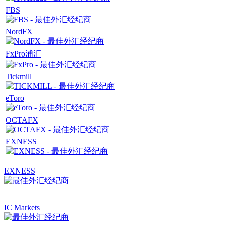
FBS
NordFX
FxPro浦汇
Tickmill
eToro
OCTAFX
EXNESS
EXNESS
IC Markets