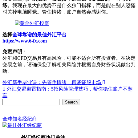
练
。我现在最大的优势不是什么独门指标，而是能在别人恐慌
时关掉电脑睡觉。管住情绪，账户自然会感谢你。
选择
全球靠谱的最佳外汇平台
https://www.6-fx.com
免责声明
：
外汇和CFD交易具有高风险，可能不适合所有投资者。在决定
交易之前，请确保您了解相关风险并根据自身财务状况做出判
断。
Post
外汇新手毕业课：先管住情绪，再谈征服市场
外汇交易避雷指南：5招风险管理技巧，帮你稳住账户不翻
navigation
车
Search
Search
全球知名经纪商
外汇经纪商热门关注