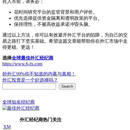
在入市前，请务必：
花时间研究平台的监管背景和用户评价。
优先选择提供资金隔离和透明政策的平台。
保持理性，不被高收益承诺冲昏头脑。
通过以上方法，你可以有效避开外汇平台的陷阱，为自己的交
易之路打下坚实基础。希望这篇文章能帮助你在外汇市场中走
得更稳、更远！
选择
全球最佳外汇经纪商
https://www.6-fx.com
Post
炒外汇99%你不知道的内幕与真相！
外汇投资是一个好选择吗？
navigation
Search
Search
全球知名经纪商
外汇经纪商热门关注
XM