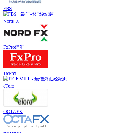
FBS
NordFX
FxPro浦汇
Tickmill
eToro
OCTAFX